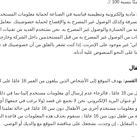
سبة 100 ٪.
ادية وإلكترونية وتنظيمية قياسية في الصناعة لحماية معلومات المستخد
لسرقة وكذلك الوصول غير المصرح به والإفصاح لحماية خصوصيتك. نتعامل م
 من الخسارة والوصول غير المصرح به. نحن نستخدم العديد من تقنيات ال
انات من الوصول غير المصرح به من قبل المستخدمين داخل الشركة وخارجها
الي" غير موجود على الإنترنت. إذا كنت تشعر بالقلق من أن خصوصيتك قد ت
ا على النحو المنصوص عليه أدناه.
ال
القسم:
يهدف الموقع إلى الأشخاص الذين يبلغون من العمر 16 عامًا على الأقل.
إذا كان عمرك أقل من 16 عامًا ، فالرجاء عدم إرسال أي معلومات مستخدم إلينا-بما 
و عنوان البريد الإلكتروني. نحن لا نجمع عن قصد (ولا نرغب في جمعها) أ
تعريف شخصية أو معلومات مستخدم أخرى من الأطفال دون سن 16 عام
معلومات شخصية من طفل دون سن 16 عامًا ، سنقوم بحذف هذه المعلومات من قاع
اب المقابل ، إن وجدت. نشجعك على مناقشة الموقع مع والديك أو الوصي.