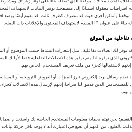
أعلاه لتحديد مجالات موقعنا الذي تفضله بناءً على تواتر زياراتك ومشاركت
م افتراضات معقولة استنادًا إلى متصفحك توفير البيانات لاستهداف المح
 موقعنا وأماكن أخرى حيث قد نتصرف كطرف ثالث. قد نقوم أيضًا بوضع اف
مقدم لاستهداف المحتوى والإعلانات ذات الصلة.
 تفاعلية من الموقع
 قد نوفر لك اتصالات تفاعلية ، مثل إشعارات النشاط حسب الموضوع أو ال
لكتروني الذي توفره لنا. يتم توفير هذه الاتصالات التفاعلية فقط لأولئك ال
ً إذنهم لاستقبالها كجزء من ملف تعريف المستخدم الخاص بهم.
 نقدم رسائل بريد إلكتروني تبرز الميزات أو العروض الترويجية أو المساب
ي للمستخدمين الذين قدموا لنا صراحةً إذنهم لإرسال هذه الاتصالات كجزء
 بهم.
القسم:
نحن نهتم بحماية معلومات المستخدم الخاصة بك واستخدام ضمانا
بذلك. بالطبع ، من المهم أن تضع في اعتبارك أنه لا يوجد ناقل حركة بيانات 