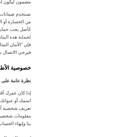
مضمون ليكون آمنًا بن
نستخدم ضمانات م
من الخسارة أو ا
كأصل يجب حمايته
لحماية هذه البي
فإن "الأمان المث
فيرجى الاتصال بن
خصوصية الأطف
نظرة عامة على 
اسمك أو عنوانك أ
بنا وإنهاء الحس